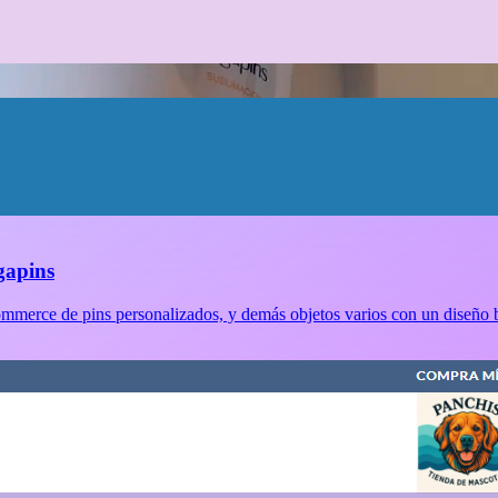
apins
merce de pins personalizados, y demás objetos varios con un diseño b