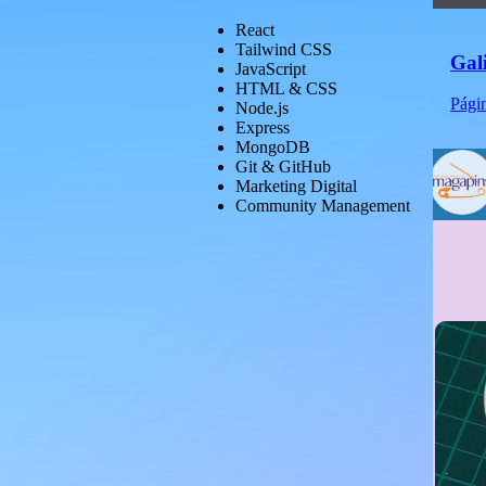
React
Tailwind CSS
Gal
JavaScript
HTML & CSS
Págin
Node.js
Express
MongoDB
Git & GitHub
Marketing Digital
Community Management