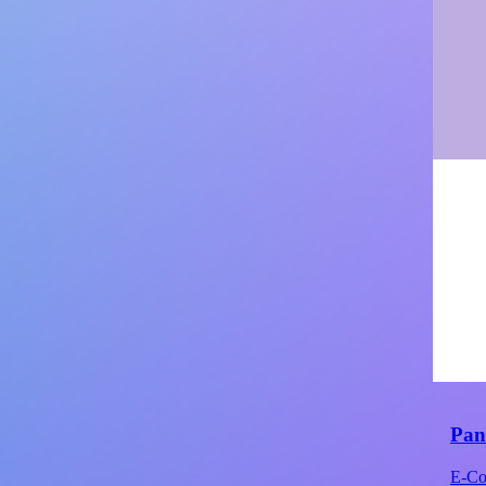
Pan
E-Co