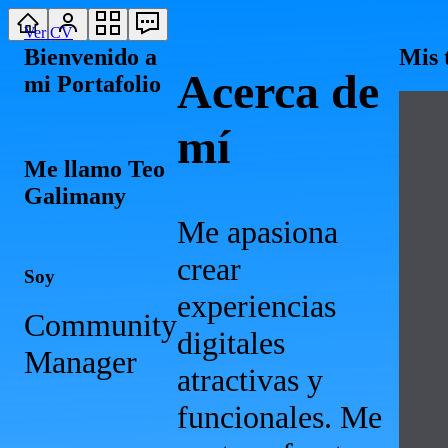
Ver CV
Bienvenido a
Mis 
Acerca de
mi Portafolio
mí
Me llamo Teo
Galimany
Me apasiona
crear
Soy
experiencias
Community
digitales
M
atractivas y
funcionales. Me