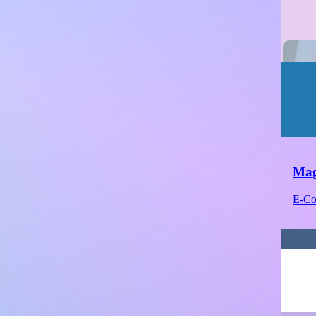
Mag
E-Com